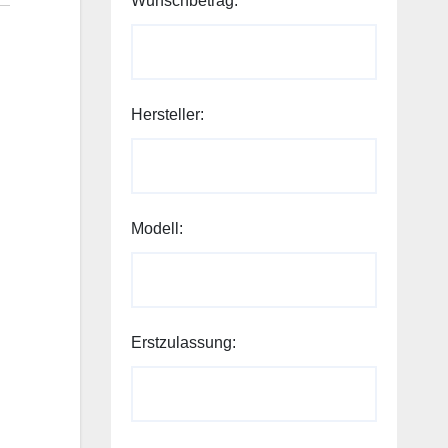
Wunschbetrag:
Hersteller:
Telefonnummer:
Modell:
Wunschbetrag:
Nachricht:
Erstzulassung: