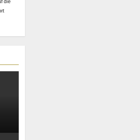
f die
rt