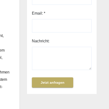
Email:
*
t,
Nachricht:
tem
l,
nahmen
ystem
Jetzt anfragen
t-