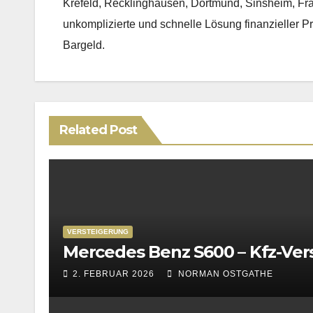
Krefeld, Recklinghausen, Dortmund, Sinsheim, Fr
unkomplizierte und schnelle Lösung finanzieller Pr
Bargeld.
Related Post
VERSTEIGERUNG
Mercedes Benz S600 – Kfz-Ver
2. FEBRUAR 2026
NORMAN OSTGATHE