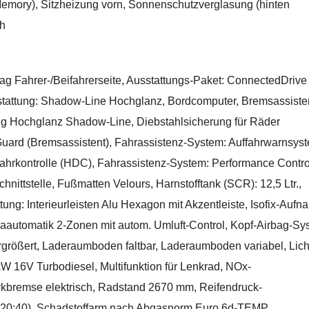
mit Memory), Sitzheizung vorn, Sonnenschutzverglasung (hinten
ch
g Fahrer-/Beifahrerseite, Ausstattungs-Paket: ConnectedDrive
tattung: Shadow-Line Hochglanz, Bordcomputer, Bremsassisten
ng Hochglanz Shadow-Line, Diebstahlsicherung für Räder
Guard (Bremsassistent), Fahrassistenz-System: Auffahrwarnsys
ahrkontrolle (HDC), Fahrassistenz-System: Performance Contro
nittstelle, Fußmatten Velours, Harnstofftank (SCR): 12,5 Ltr.,
ng: Interieurleisten Alu Hexagon mit Akzentleiste, Isofix-Auf
limaautomatik 2-Zonen mit autom. Umluft-Control, Kopf-Airbag-S
ergrößert, Laderaumboden faltbar, Laderaumboden variabel, Lich
 kW 16V Turbodiesel, Multifunktion für Lenkrad, NOx-
kbremse elektrisch, Radstand 2670 mm, Reifendruck-
40:20:40), Schadstoffarm nach Abgasnorm Euro 6d-TEMP,