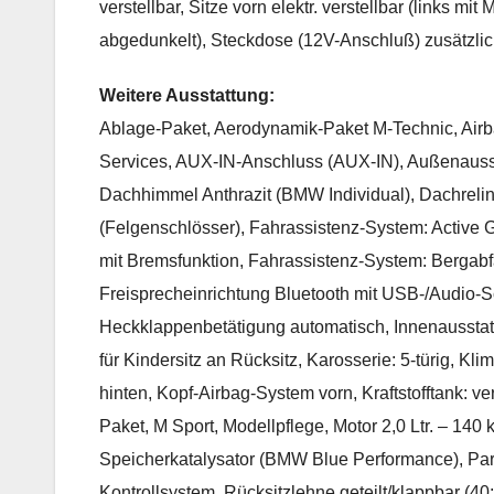
verstellbar, Sitze vorn elektr. verstellbar (links 
abgedunkelt), Steckdose (12V-Anschluß) zusätzli
Weitere Ausstattung:
Ablage-Paket, Aerodynamik-Paket M-Technic, Airba
Services, AUX-IN-Anschluss (AUX-IN), Außenauss
Dachhimmel Anthrazit (BMW Individual), Dachreli
(Felgenschlösser), Fahrassistenz-System: Active 
mit Bremsfunktion, Fahrassistenz-System: Bergabf
Freisprecheinrichtung Bluetooth mit USB-/Audio-Sch
Heckklappenbetätigung automatisch, Innenausstattu
für Kindersitz an Rücksitz, Karosserie: 5-türig, K
hinten, Kopf-Airbag-System vorn, Kraftstofftank: v
Paket, M Sport, Modellpflege, Motor 2,0 Ltr. – 140
Speicherkatalysator (BMW Blue Performance), Par
Kontrollsystem, Rücksitzlehne geteilt/klappbar (