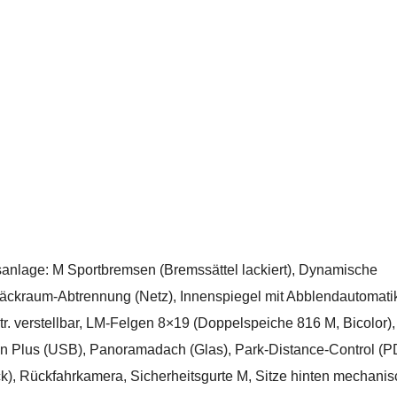
anlage: M Sportbremsen (Bremssättel lackiert), Dynamische
ckraum-Abtrennung (Netz), Innenspiegel mit Abblendautomati
ktr. verstellbar, LM-Felgen 8×19 (Doppelspeiche 816 M, Bicolor),
ion Plus (USB), Panoramadach (Glas), Park-Distance-Control (
ck), Rückfahrkamera, Sicherheitsgurte M, Sitze hinten mechanis