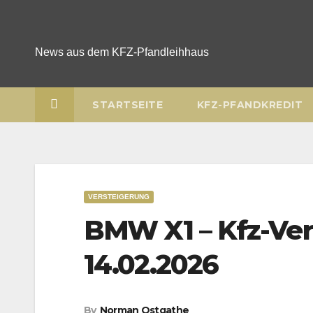
Skip
to
content
News aus dem KFZ-Pfandleihhaus
STARTSEITE
KFZ-PFANDKREDIT
VERSTEIGERUNG
BMW X1 – Kfz-Ve
14.02.2026
By
Norman Ostgathe