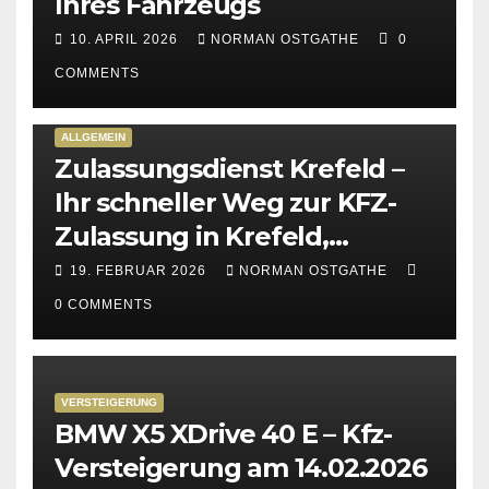
Ihres Fahrzeugs
10. APRIL 2026
NORMAN OSTGATHE
0
COMMENTS
ALLGEMEIN
Zulassungsdienst Krefeld –
Ihr schneller Weg zur KFZ-
Zulassung in Krefeld,
Kempen & Viersen
19. FEBRUAR 2026
NORMAN OSTGATHE
0 COMMENTS
VERSTEIGERUNG
BMW X5 XDrive 40 E – Kfz-
Versteigerung am 14.02.2026