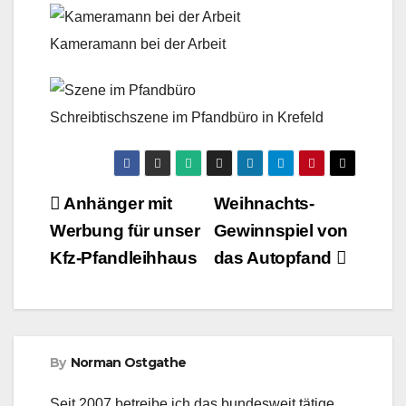
Kameramann bei der Arbeit
Schreibtischszene im Pfandbüro in Krefeld
Beitragsnavigation
Anhänger mit
Weihnachts-
Werbung für unser
Gewinnspiel von
Kfz-Pfandleihhaus
das Autopfand
By
Norman Ostgathe
Seit 2007 betreibe ich das bundesweit tätige