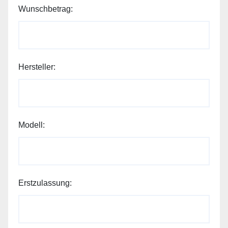
Wunschbetrag:
Email:
Hersteller:
Hersteller:
Kilometerstand:
Modell:
Erstzulassung: