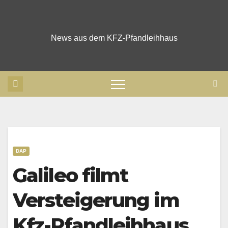
Skip
to
content
News aus dem KFZ-Pfandleihhaus
DAP
Galileo filmt
Versteigerung im
Kfz-Pfandleihhaus