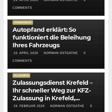
COMMENTS
PFANDKREDIT
Autopfand erklärt: So
funktioniert die Beleihung
Ihres Fahrzeugs
10. APRIL 2026
NORMAN OSTGATHE
0
COMMENTS
ALLGEMEIN
Zulassungsdienst Krefeld –
Ihr schneller Weg zur KFZ-
Zulassung in Krefeld,
Kempen & Viersen
19. FEBRUAR 2026
NORMAN OSTGATHE
0