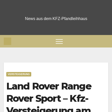
Skip
to
content
News aus dem KFZ-Pfandleihhaus
VERSTEIGERUNG
Land Rover Range
Rover Sport – Kfz-
Versteigerung am