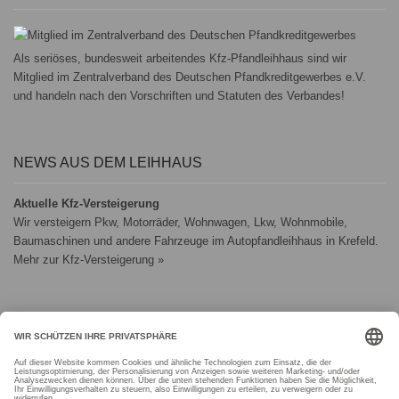
Als seriöses, bundesweit arbeitendes Kfz-Pfandleihhaus sind wir
Mitglied im Zentralverband des Deutschen Pfandkreditgewerbes e.V.
und handeln nach den Vorschriften und Statuten des Verbandes!
NEWS AUS DEM LEIHHAUS
Aktuelle Kfz-Versteigerung
Wir versteigern Pkw, Motorräder, Wohnwagen, Lkw, Wohnmobile,
Baumaschinen und andere Fahrzeuge
im Autopfandleihhaus in Krefeld.
Mehr zur Kfz-Versteigerung »
FOLGEN SIE DAP - DAS AUTOPFAND
Aktuelle Informationen aus unseren Pfandhäusern sowie zu unseren
Kfz-Auktionen erhalten Sie auch in den sozialen Netzwerken.