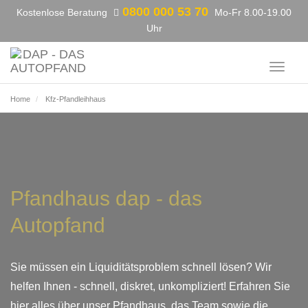
0800 000 53 70
Kostenlose Beratung
Mo-Fr 8.00-19.00
Uhr
Toggle
navigat
Home
Kfz-Pfandleihhaus
Pfandhaus dap - das
Autopfand
Sie müssen ein Liquiditätsproblem schnell lösen? Wir
helfen Ihnen - schnell, diskret, unkompliziert! Erfahren Sie
hier alles über unser Pfandhaus, das Team sowie die