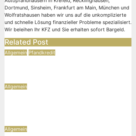
Autopfandhäusern in Krefeld, Recklinghausen,
Dortmund, Sinsheim, Frankfurt am Main, München und
Wolfratshausen haben wir uns auf die unkomplizierte
und schnelle Lösung finanzieller Probleme spezialisiert.
Wir beleihen Ihr KFZ und Sie erhalten sofort Bargeld.
Related Post
Allgemein
Pfandkredit
Autopfand vs. Kredit: Welche
Finanzierung ist die bessere Wahl?
29. April 2026
Norman Ostgathe
Allgemein
Zulassungsdienst Krefeld – Ihr
schneller Weg zur KFZ-Zulassung in
Krefeld, Kempen & Viersen
19. Februar 2026
Norman Ostgathe
Allgemein