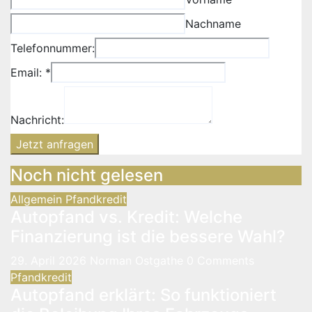
Nachname
Telefonnummer:
Email:
*
Nachricht:
Jetzt anfragen
Noch nicht gelesen
Allgemein
Pfandkredit
Autopfand vs. Kredit: Welche
Finanzierung ist die bessere Wahl?
29. April 2026
Norman Ostgathe
0 Comments
Pfandkredit
Autopfand erklärt: So funktioniert