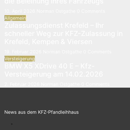
die Beleihung Ihres Fahrzeugs
10. April 2026
Norman Ostgathe
0 Comments
Allgemein
Zulassungsdienst Krefeld – Ihr
schneller Weg zur KFZ-Zulassung in
Krefeld, Kempen & Viersen
19. Februar 2026
Norman Ostgathe
0 Comments
Versteigerung
BMW X5 XDrive 40 E – Kfz-
Versteigerung am 14.02.2026
2. Februar 2026
Norman Ostgathe
0 Comments
News aus dem KFZ-Pfandleihhaus