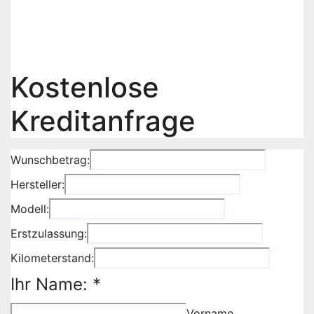
Oldtimer & Sportwagen beleihen –
diskret, schnell und sicher
16. August 2025
Norman Ostgathe
Kostenlose
Kreditanfrage
Wunschbetrag:
Telefonnummer:
Hersteller:
Wunschbetrag:
Modell:
Nachricht:
Erstzulassung:
Kilometerstand:
Ihr Name:
*
Vorname