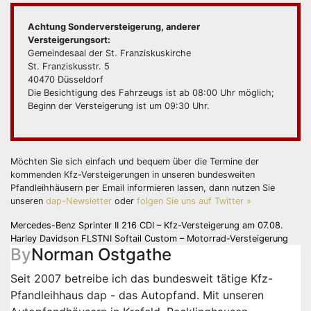
Achtung Sonderversteigerung, anderer
Versteigerungsort:
Gemeindesaal der St. Franziskuskirche
St. Franziskusstr. 5
40470 Düsseldorf
Die Besichtigung des Fahrzeugs ist ab 08:00 Uhr möglich;
Beginn der Versteigerung ist um 09:30 Uhr.
Möchten Sie sich einfach und bequem über die Termine der
kommenden Kfz-Versteigerungen in unseren bundesweiten
Pfandleihhäusern per Email informieren lassen, dann nutzen Sie
unseren
dap-Newsletter
oder
folgen Sie uns auf Twitter »
Beitragsnavigation
Mercedes-Benz Sprinter II 216 CDI – Kfz-Versteigerung am 07.08.
Harley Davidson FLSTNI Softail Custom – Motorrad-Versteigerung
By
Norman Ostgathe
Seit 2007 betreibe ich das bundesweit tätige
Kfz-
Pfandleihhaus dap - das Autopfand
. Mit unseren