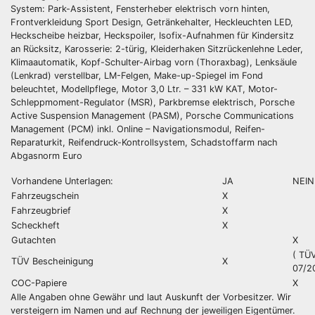
System: Park-Assistent, Fensterheber elektrisch vorn hinten,
Frontverkleidung Sport Design, Getränkehalter, Heckleuchten LED,
Heckscheibe heizbar, Heckspoiler, Isofix-Aufnahmen für Kindersitz
an Rücksitz, Karosserie: 2-türig, Kleiderhaken Sitzrückenlehne Leder,
Klimaautomatik, Kopf-Schulter-Airbag vorn (Thoraxbag), Lenksäule
(Lenkrad) verstellbar, LM-Felgen, Make-up-Spiegel im Fond
beleuchtet, Modellpflege, Motor 3,0 Ltr. – 331 kW KAT, Motor-
Schleppmoment-Regulator (MSR), Parkbremse elektrisch, Porsche
Active Suspension Management (PASM), Porsche Communications
Management (PCM) inkl. Online – Navigationsmodul, Reifen-
Reparaturkit, Reifendruck-Kontrollsystem, Schadstoffarm nach
Abgasnorm Euro
Vorhandene Unterlagen:
JA
NEIN
Fahrzeugschein
X
Fahrzeugbrief
X
Scheckheft
X
Gutachten
X
( TÜV
TÜV Bescheinigung
X
07/2
COC-Papiere
X
Alle Angaben ohne Gewähr und laut Auskunft der Vorbesitzer. Wir
versteigern im Namen und auf Rechnung der jeweiligen Eigentümer.