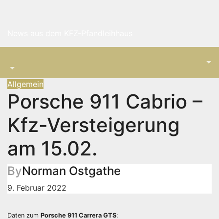
Skip
to
content
News aus dem KFZ-Pfandleihhaus
Allgemein
Porsche 911 Cabrio –
Kfz-Versteigerung
am 15.02.
By
Norman Ostgathe
9. Februar 2022
Daten zum
Porsche 911 Carrera GTS
: