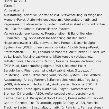
Hubraum: 2981
Türen: 2
Vorbesitzer: 2
Ausstattung: Adaptive Sportsitze inkl. Sitzverstellung 18-Wege und
Memory-Paket, Außen-/Innenspiegel mit Abblendautomatik und
Regensensor, Fahrassistenz-System: Park-Assistent vorn und hinten
inkl. Rückfahrkamera, Fahrassistenz-System:
Verkehrszeichenerkennung, Frontscheibe mit Bandfilter oben,
Fußmatten, Fzg. ohne Modellbezeichnung auf den Türen,
Hauptscheinwerfer LED, schwarz, inkl. Porsche Dynamic Light
System Plus (PDLS ), Innenraumlicht-Paket / Licht-Design-Paket,
Kraftstofftank: 90 Ltr., Lenkrad heizbar mit Multifunktion (Zusatz-AV
zu Lenkrad), Metallic-Lackierung, Mittelkonsole / Ablagenetz,
Mittelkonsole, Blende vorn Carbon, Porsche Torque Vectoring Plus
(PTV Plus), Radioempfang digital (DAB ), Raucher-Paket,
Servolenkung Plus (geschwindigkeitsabhängig), Sitzbezug /
Polsterung: Leder, Sitzheizung vorn, Sound-System BOSE Weitere
Ausstattung: Airbag Fahrer-/Beifahrerseite, Antischlupfregelung
(ASR), Antriebsart: Heckantrieb, Audiosystem Porsche CDR mit
Touchscreen-Farbdisplay (Radio/CD-Player), Automatisches
Bremsen Differential (ABD), Außenspiegel elektr. verstell- und
heizbar, beide, Außenspiegel Sport Design, Bremssättel Rot lackiert,
Cabrio, Connect Plus (Bluetooth, Apple CarPlay, WLAN, Vehicle-
Tracking-System), Einschaltautomatik für Fahrlicht, Fahrassistenz-