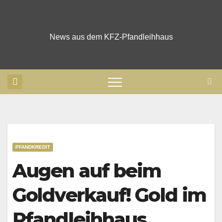
Skip
to
content
News aus dem KFZ-Pfandleihhaus
PFANDKREDIT
Augen auf beim
Goldverkauf! Gold im
Pfandleihhaus