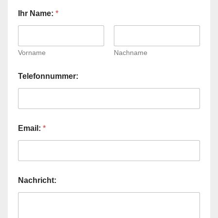
M
Ihr Name:
*
o
d
e
l
l
Vorname
Nachname
:
I
Telefonnummer:
h
r
E
m
a
i
Email:
*
l
:
Nachricht: