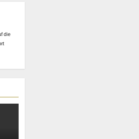
n
f die
rt