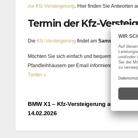
zur Kfz-Versteigerung
. Hier finden Sie Antworten a
Termin der Kfz-Verstei
Die
Kfz-Versteigerung
findet am
Samstag, den 14
Möchten Sie sich einfach und bequem über die T
Pfandleihhäusern per Email informieren lassen, 
Twitter »
Beitragsnavigation
BMW X1 – Kfz-Versteigerung am
14.02.2026