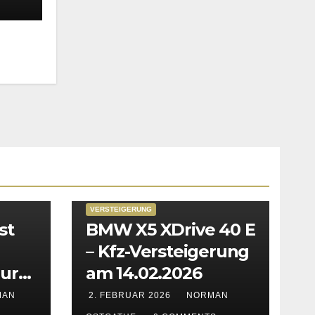
VERSTEIGERUNG
st
BMW X5 XDrive 40 E
– Kfz-Versteigerung
zur
am 14.02.2026
in
MAN
2. FEBRUAR 2026
NORMAN