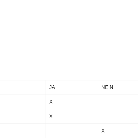
JA
NEIN
X
X
X