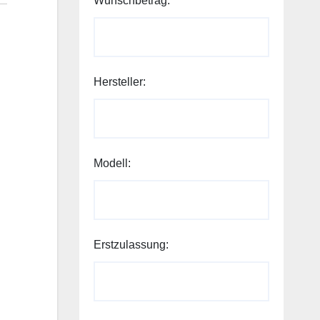
Wunschbetrag:
Kilometerstand:
Hersteller:
Wunschbetrag:
Modell:
Modell:
Erstzulassung: