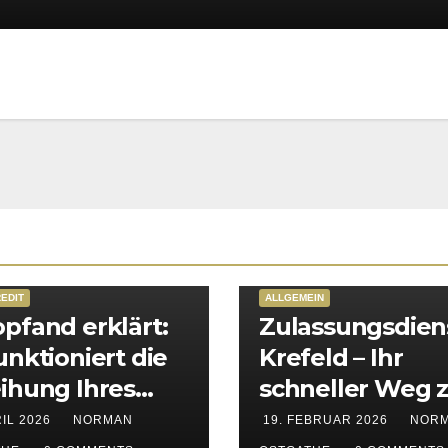
EDIT
ALLGEMEIN
pfand erklärt:
Zulassungsdien
unktioniert die
Krefeld – Ihr
ihung Ihres
schneller Weg 
rzeugs
KFZ-Zulassung 
RIL 2026
NORMAN
19. FEBRUAR 2026
NOR