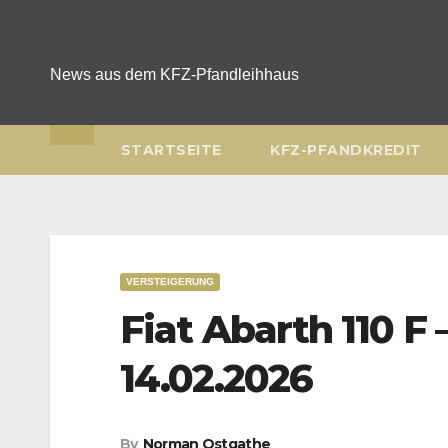
Skip
to
content
News aus dem KFZ-Pfandleihhaus
STARTSEITE
KFZ-PFANDKREDIT
VERSTEIGERUNG
Fiat Abarth 110 F
14.02.2026
By
Norman Ostgathe