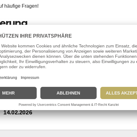
uf häufige Fragen!
gerung
. Februar 2026
im Kfz-Pfandleihhaus in Tönisvorst statt.
ermine der kommenden Kfz-Versteigerungen in unseren bundes
dann nutzen Sie unseren
dap-Newsletter
oder
folgen Sie uns auf
Bürstner Premio Live – Kfz-Versteigerung am
14.02.2026