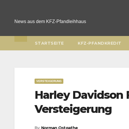
Skip
to
content
News aus dem KFZ-Pfandleihhaus
STARTSEITE
KFZ-PFANDKREDIT
VERSTEIGERUNG
Harley Davidson F
Versteigerung
By
Norman Ostgathe