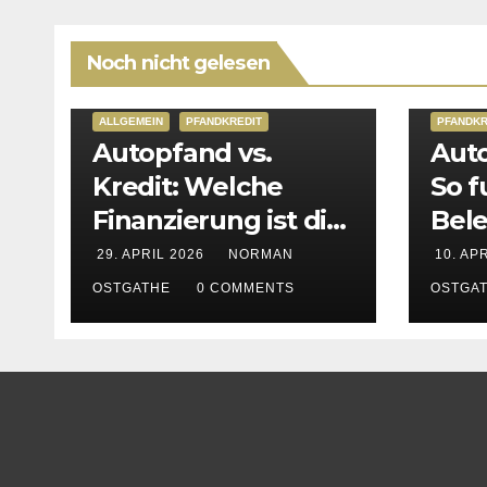
Noch nicht gelesen
ALLGEMEIN
PFANDKREDIT
PFANDKR
Autopfand vs.
Auto
Kredit: Welche
So f
Finanzierung ist die
Bele
bessere Wahl?
Fah
29. APRIL 2026
NORMAN
10. AP
OSTGATHE
0 COMMENTS
OSTGA