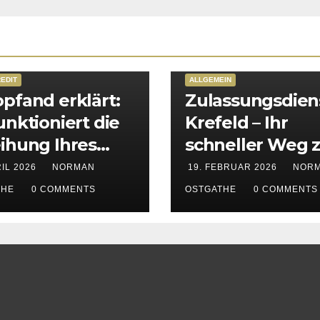
EDIT
ALLGEMEIN
pfand erklärt:
Zulassungsdien
unktioniert die
Krefeld – Ihr
ihung Ihres
schneller Weg 
rzeugs
KFZ-Zulassung 
RIL 2026
NORMAN
19. FEBRUAR 2026
NOR
Krefeld, Kempe
THE
0 COMMENTS
OSTGATHE
0 COMMENTS
Viersen