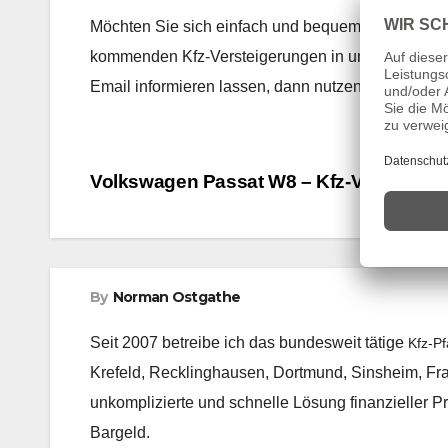
Möchten Sie sich einfach und bequem über die Te
kommenden Kfz-Versteigerungen in unseren bund
Email informieren lassen, dann nutzen Sie unser
Beitragsnavigation
Volkswagen Passat W8 – Kfz-Versteiger
By
Norman Ostgathe
Seit 2007 betreibe ich das bundesweit tätige
Kfz-P
Krefeld, Recklinghausen, Dortmund, Sinsheim, Fr
unkomplizierte und schnelle Lösung finanzieller Pr
Bargeld.