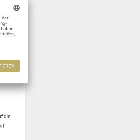
erung
n
f die
rt