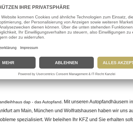
rmine der
esweiten Pfandhäusern per
en
dap-Newsletter
.
ung
Quad Bashan 200 – Kfz-Versteig
. Mit unseren Autopfandhäusern i
fandleihhaus dap - das Autopfand
ankfurt am Main, München und Wolfratshausen haben wir uns au
obleme spezialisiert. Wir beleihen Ihr KFZ und Sie erhalten sofo