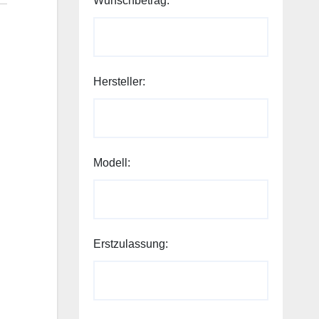
Wunschbetrag:
Hersteller:
Ihr
Modell:
Erstzulassung:
Modell:
Erstzulassung: