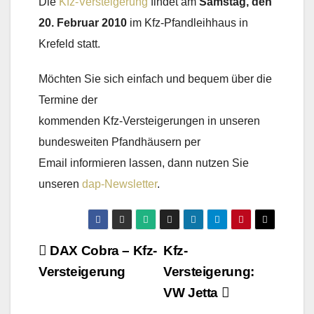
Die
Kfz-Versteigerung
findet am
Samstag, den
20. Februar 2010
im Kfz-Pfandleihhaus in
Krefeld statt.
Möchten Sie sich einfach und bequem über die
Termine der
kommenden Kfz-Versteigerungen in unseren
bundesweiten Pfandhäusern per
Email informieren lassen, dann nutzen Sie
unseren
dap-Newsletter
.
Beitragsnavigation
DAX Cobra – Kfz-
Kfz-
Versteigerung
Versteigerung:
VW Jetta