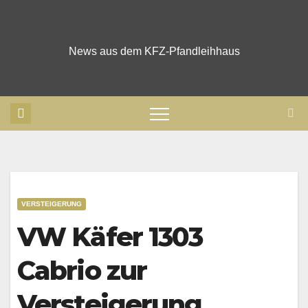
Skip
to
content
News aus dem KFZ-Pfandleihhaus
VERSTEIGERUNG
VW Käfer 1303
Cabrio zur
Versteigerung