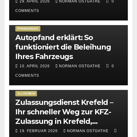
29. APRIL 2026
NORMAN OSTGATHE
0
COMMENTS
PFANDKREDIT
Autopfand erklärt: So
funktioniert die Beleihung
Ihres Fahrzeugs
10. APRIL 2026
NORMAN OSTGATHE
0
COMMENTS
ALLGEMEIN
Zulassungsdienst Krefeld –
Ihr schneller Weg zur KFZ-
Zulassung in Krefeld,
Kempen & Viersen
19. FEBRUAR 2026
NORMAN OSTGATHE