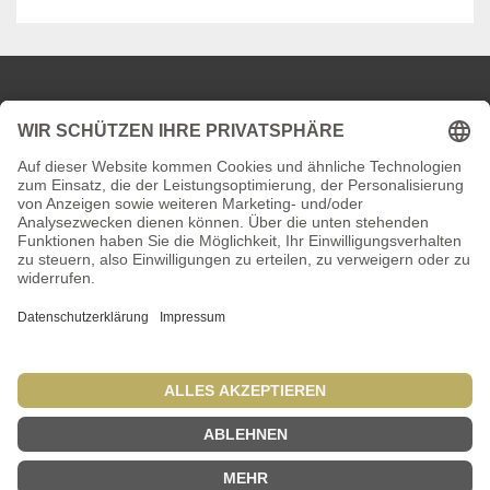
News aus dem KFZ-Pfandleihhaus
© Copyright 2007 - 2025 dap - das Autopfand