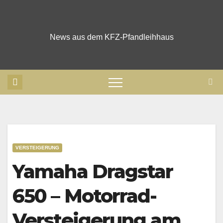
Skip
to
content
News aus dem KFZ-Pfandleihhaus
VERSTEIGERUNG
Yamaha Dragstar
650 – Motorrad-
Versteigerung am