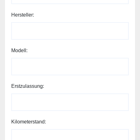
Hersteller:
Modell:
Hersteller:
Erstzulassung:
Wunschbetrag:
Erstzulassung:
Kilometerstand: