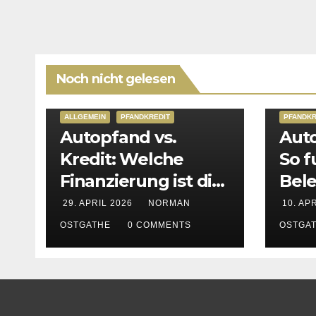
Noch nicht gelesen
ALLGEMEIN
PFANDKREDIT
PFANDKR
Autopfand vs.
Auto
Kredit: Welche
So f
Finanzierung ist die
Bele
bessere Wahl?
Fah
29. APRIL 2026
NORMAN
10. AP
OSTGATHE
0 COMMENTS
OSTGA