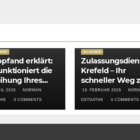
EDIT
ALLGEMEIN
pfand erklärt:
Zulassungsdien
unktioniert die
Krefeld – Ihr
ihung Ihres
schneller Weg 
rzeugs
KFZ-Zulassung 
RIL 2026
NORMAN
19. FEBRUAR 2026
NOR
Krefeld, Kempe
THE
0 COMMENTS
OSTGATHE
0 COMMENTS
Viersen