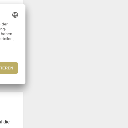
weiten
2.10.
n
f die