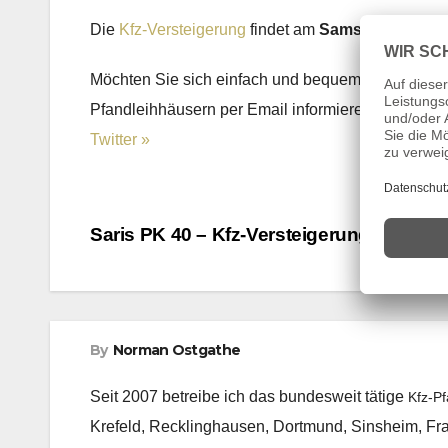
Die
Kfz-Versteigerung
findet am
Samstag, den 12
Möchten Sie sich einfach und bequem über die T
Pfandleihhäusern per Email informieren lassen, 
Twitter »
Beitragsnavigation
Saris PK 40 – Kfz-Versteigerung am 12.1
By
Norman Ostgathe
Seit 2007 betreibe ich das bundesweit tätige
Kfz-P
Krefeld, Recklinghausen, Dortmund, Sinsheim, Fr