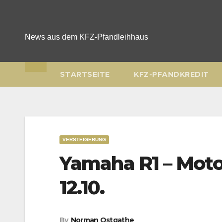
Skip
to
content
News aus dem KFZ-Pfandleihhaus
STARTSEITE
KFZ-PFANDKREDIT
VERSTEIGERUNG
Yamaha R1 – Moto
12.10.
By
Norman Ostgathe