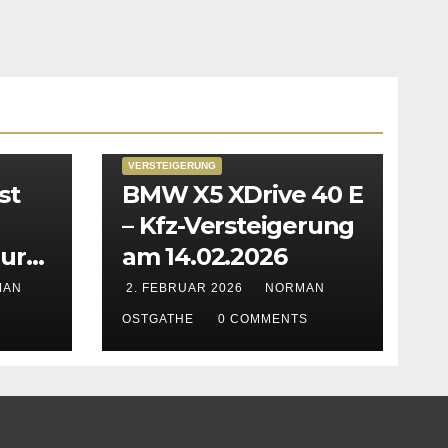
VERSTEIGERUNG
st
BMW X5 XDrive 40 E
– Kfz-Versteigerung
zur
am 14.02.2026
in
MAN
2. FEBRUAR 2026
NORMAN
n &
OSTGATHE
0 COMMENTS