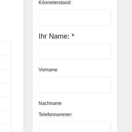
Kilometerstand:
Kilometerstand:
Wunschbetrag:
Email:
Ihr Name:
*
Vorname
Nachname
Telefonnummer: