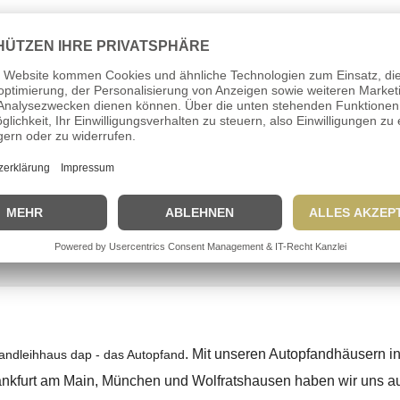
. Oktober 2019
im Kfz-Pfandleihhaus in Krefeld statt.
ermine der kommenden Kfz-Versteigerungen in unseren bundes
dann nutzen Sie unseren
dap-Newsletter
oder
folgen Sie uns auf
0.
Mercedes Benz C200 K – Kfz-Versteigerung am 1
. Mit unseren Autopfandhäusern i
fandleihhaus dap - das Autopfand
ankfurt am Main, München und Wolfratshausen haben wir uns au