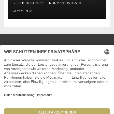
2. FEBRUAR 2026
NORMAN OSTGATHE
0
COMMENTS
News aus dem KFZ-Pfandleihhaus