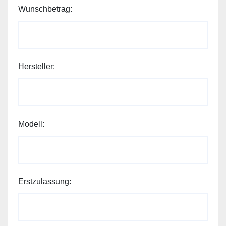
Wunschbetrag:
Hersteller:
Wunschbetrag:
Modell:
Nachricht:
Email:
Erstzulassung: