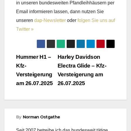
in unseren bundesweiten Pfandleihhäusern per
Email informieren lassen, dann nutzen Sie
unseren
dap-Newsletter
oder
folgen Sie uns auf
Twitter »
Beitragsnavigation
Hummer H1 –
Harley Davidson
Kfz-
Electra Glide – Kfz-
Versteigerung
Versteigerung am
am 26.07.2025
26.07.2025
By
Norman Ostgathe
Seit 2007 betreibe ich das bundesweit tätige