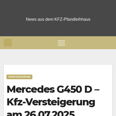
Skip
to
content
News aus dem KFZ-Pfandleihhaus
VERSTEIGERUNG
Mercedes G450 D –
Kfz-Versteigerung
am 26.07.2025