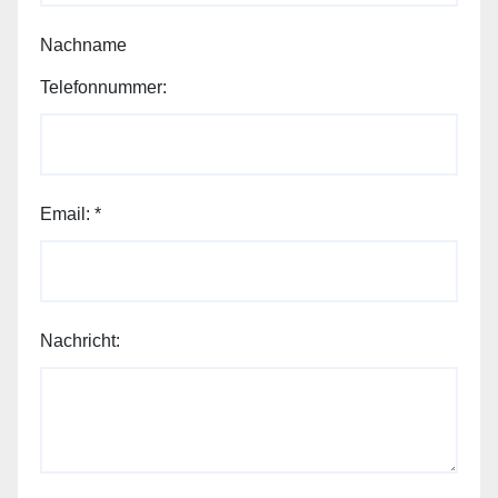
Nachname
Telefonnummer:
Telefonnummer:
Name: Modell:
Email:
*
Nachricht: